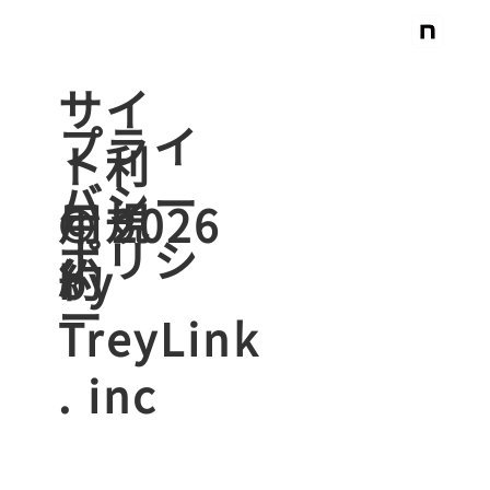
​サイ
プライ
ト利
バシー
用規
© 2026
ポリシ
約
by
ー
TreyLink
. inc