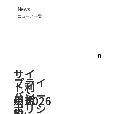
News
ニュース一覧
​サイ
プライ
ト利
バシー
用規
© 2026
ポリシ
約
by