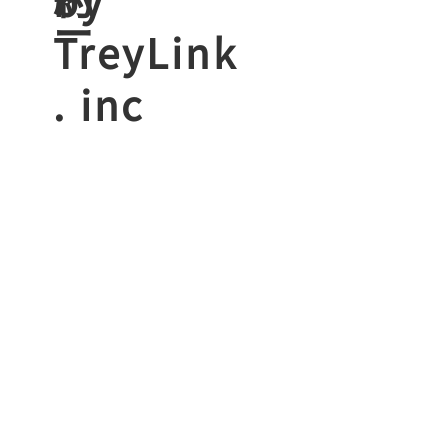
ー
TreyLink
. inc