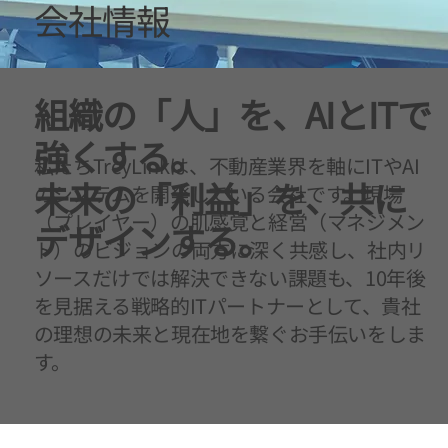
会社情報
組織の「人」を、AIとITで
強くする。
私たちTreyLinkは、不動産業界を軸にITやAI
未来の「利益」を、共に
のシステムを開発している会社です。現場
（プレイヤー）の肌感覚と経営（マネジメン
デザインする。
ト）のビジョンの両方に深く共感し、社内リ
ソースだけでは解決できない課題も、10年後
を見据える戦略的ITパートナーとして、貴社
の理想の未来と現在地を繋ぐお手伝いをしま
す。