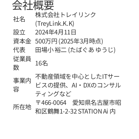
会社概要
株式会社トレイリンク
社名
(TreyLink.K.K)
​設立
2024年4月11日
資本金
500万円 (2025年3月時点)
​代表
田場小 裕二 (たばぐあ ゆうじ)
​従業員
16名
数
不動産領域を中心としたITサー
事業内
ビスの提供、AI・DXのコンサル
容
ティングなど
〒466-0064 愛知県名古屋市昭
所在地
和区鶴舞1-2-32 STATION Ai 内