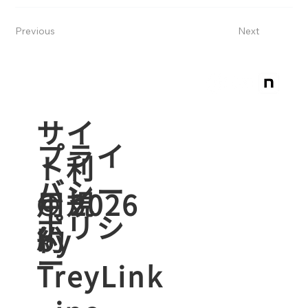
Previous
Next
​サイ
プライ
ト利
バシー
用規
© 2026
ポリシ
約
by
ー
TreyLink