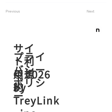
Previous
Next
​サイ
プライ
ト利
バシー
用規
© 2026
ポリシ
約
by
ー
TreyLink